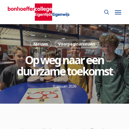
Skip
Menu
to
search
main
content
Nieuws
Voorpaginanieuws
Op weg naar een
duurzame toekomst
9 januari 2026