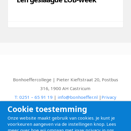
Bonhoeffercollege | Pieter Kieftstraat 20, Postbus
316, 1900 AH Castricum
T: 0251 – 65 91 19
|
info@bonhoeffer.nl
|
Privacy
Cookie toestemming
facebook
youtube
DIRECT NAAR...
Onze website maakt gebruik van cookies. Je kunt je
voorkeuren aangeven via de instellingen knop. Lees
meer over hoe wij omgaan met jouw privacy in ons